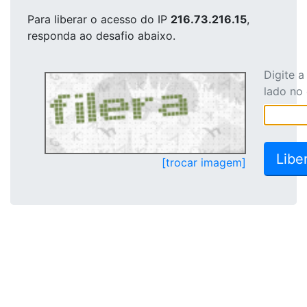
Para liberar o acesso
do IP
216.73.216.15
,
responda ao desafio abaixo.
Digite 
lado no
[trocar imagem]