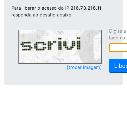
Para liberar o acesso
do IP
216.73.216.11
,
responda ao desafio abaixo.
Digite 
lado no
[trocar imagem]